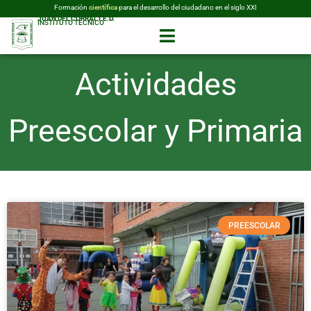
Formación
para el desarrollo del ciudadano en el siglo XXI
tecnológica
científica
JUAN DEL CORRAL I.E.D.
INSTITUTO TÉCNICO
Actividades
Preescolar y Primaria
PREESCOLAR