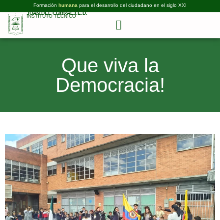
Formación
humana
para el desarrollo del ciudadano en el siglo XXI
JUAN DEL CORRAL I.E.D.
INSTITUTO TÉCNICO
Que viva la
Democracia!