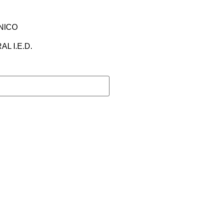
NICO
L I.E.D.