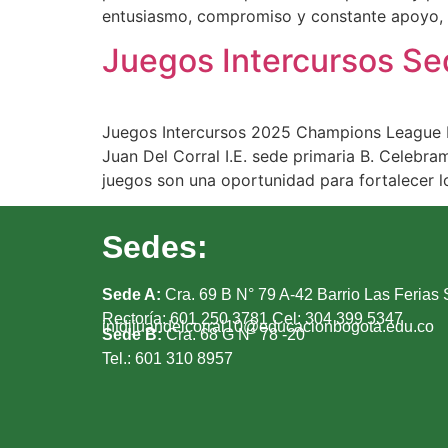
entusiasmo, compromiso y constante apoyo, q
Juegos Intercursos S
Juegos Intercursos 2025 Champions League La
Juan Del Corral I.E. sede primaria B. Celebra
juegos son una oportunidad para fortalecer l
Sedes:
Sede A:
Cra. 69 B N° 79 A-42 Barrio Las Ferias 
Rectoría: 601 250 3781 Cel: 304 399 5347
intdijuandelcorral10@educacionbogota.edu.co
Sede B:
Cra. 68 G N° 78 -20
Tel.: 601 310 8957