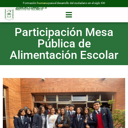
Formación
humana
para el desarrollo del ciudadano en el siglo XXI
JUAN DEL CORRAL I.E.D.
INSTITUTO TÉCNICO
Participación Mesa
Pública de
Alimentación Escolar