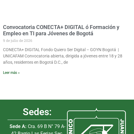
Convocatoria CONECTA+ DIGITAL ó Formación y
Empleo en TI para Jóvenes de Bogotá
9 de julio de 2026
CONECTA+ DIGITAL Fondo Quiero Ser Digital – GOYN Bogotá |
UNICAFAM Convocatoria abierta, dirigida a jóvenes entre 18 y 28
años, residentes en Bogotá D.C., de
Leer más »
Sedes:
Sede A:
Cra. 69 B N° 79 A-
42 Barrio Las Ferias Sec.