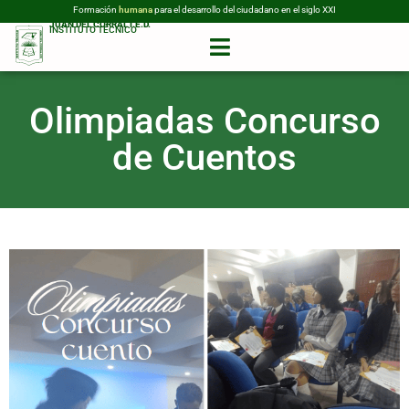
Formación
humana
para el desarrollo del ciudadano en el siglo XXI
JUAN DEL CORRAL I.E.D.
INSTITUTO TÉCNICO
Olimpiadas Concurso
de Cuentos