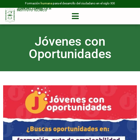
Formación
humana
para el desarrollo del ciudadano en el siglo XXI
JUAN DEL CORRAL I.E.D.
INSTITUTO TÉCNICO
Jóvenes con
Oportunidades