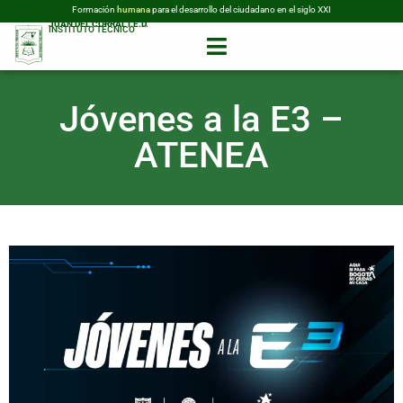
Formación
humana
para el desarrollo del ciudadano en el siglo XXI
JUAN DEL CORRAL I.E.D.
INSTITUTO TÉCNICO
Jóvenes a la E3 –
ATENEA