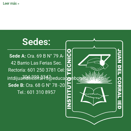
Leer más »
Sedes:
Sede A:
Cra. 69 B N° 79 A-
42 Barrio Las Ferias Sec.
Rectoría: 601 250 3781 Cel:
304 399 5347
intdijuandelcorral10@educacionbogota.edu.co
Sede B:
Cra. 68 G N° 78 -20
Tel.: 601 310 8957