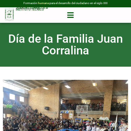
Formación
humana
para el desarrollo del ciudadano en el siglo XXI
JUAN DEL CORRAL I.E.D.
INSTITUTO TÉCNICO
Día de la Familia Juan
Corralina