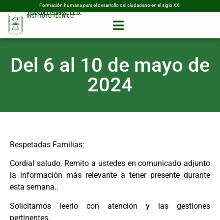
Formación
humana
para el desarrollo del ciudadano en el siglo XXI
JUAN DEL CORRAL I.E.D.
INSTITUTO TÉCNICO
Del 6 al 10 de mayo de
2024
Respetadas Familias:
Cordial saludo. Remito a ustedes en comunicado adjunto
la información más relevante a tener presente durante
esta semana..
Solicitamos leerlo con atención y las gestiones
pertinentes.