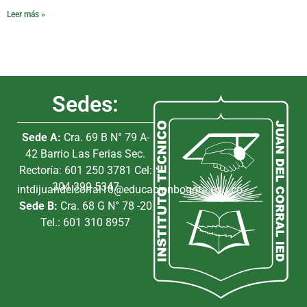
Leer más »
Sedes:
Sede A:
Cra. 69 B N° 79 A-
42 Barrio Las Ferias Sec.
Rectoría: 601 250 3781 Cel:
304 399 5347
intdijuandelcorral10@educacionbogota.edu.co
Sede B:
Cra. 68 G N° 78 -20
Tel.: 601 310 8957