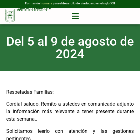
Formación
humana
para el desarrollo del ciudadano en el siglo XXI
JUAN DEL CORRAL I.E.D.
INSTITUTO TÉCNICO
Del 5 al 9 de agosto de
2024
Respetadas Familias:
Cordial saludo. Remito a ustedes en comunicado adjunto
la información más relevante a tener presente durante
esta semana..
Solicitamos leerlo con atención y las gestiones
pertinentes.