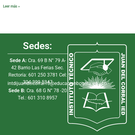
Leer más »
Sedes:
Sede A:
Cra. 69 B N° 79 A-
42 Barrio Las Ferias Sec.
Rectoría: 601 250 3781 Cel:
304 399 5347
intdijuandelcorral10@educacionbogota.edu.co
Sede B:
Cra. 68 G N° 78 -20
Tel.: 601 310 8957