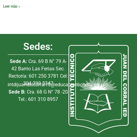
Leer más »
Sedes:
Sede A:
Cra. 69 B N° 79 A-
42 Barrio Las Ferias Sec.
Rectoría: 601 250 3781 Cel:
304 399 5347
intdijuandelcorral10@educacionbogota.edu.co
Sede B:
Cra. 68 G N° 78 -20
Tel.: 601 310 8957