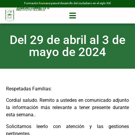
Formación
humana
para el desarrollo del ciudadano en el siglo XXI
JUAN DEL CORRAL I.E.D.
INSTITUTO TÉCNICO
Del 29 de abril al 3 de
mayo de 2024
Respetadas Familias:
Cordial saludo. Remito a ustedes en comunicado adjunto
la información más relevante a tener presente durante
esta semana..
Solicitamos leerlo con atención y las gestiones
pertinentes.