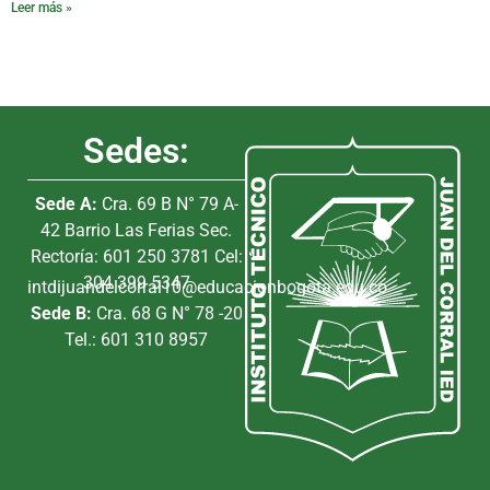
Leer más »
Sedes:
Sede A:
Cra. 69 B N° 79 A-
42 Barrio Las Ferias Sec.
Rectoría: 601 250 3781 Cel:
304 399 5347
intdijuandelcorral10@educacionbogota.edu.co
Sede B:
Cra. 68 G N° 78 -20
Tel.: 601 310 8957