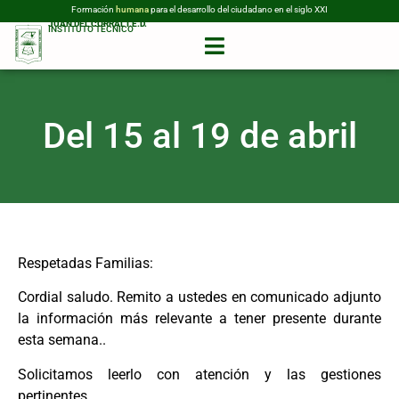
Formación
humana
para el desarrollo del ciudadano en el siglo XXI
JUAN DEL CORRAL I.E.D.
INSTITUTO TÉCNICO
Del 15 al 19 de abril
Respetadas Familias:
Cordial saludo. Remito a ustedes en comunicado adjunto
la información más relevante a tener presente durante
esta semana..
Solicitamos leerlo con atención y las gestiones
pertinentes.