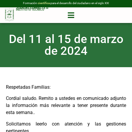
Formación
para el desarrollo del ciudadano en el siglo XXI
científica
JUAN DEL CORRAL I.E.D.
INSTITUTO TÉCNICO
Del 11 al 15 de marzo
de 2024
Respetadas Familias:
Cordial saludo. Remito a ustedes en comunicado adjunto
la información más relevante a tener presente durante
esta semana..
Solicitamos leerlo con atención y las gestiones
pertinentes.