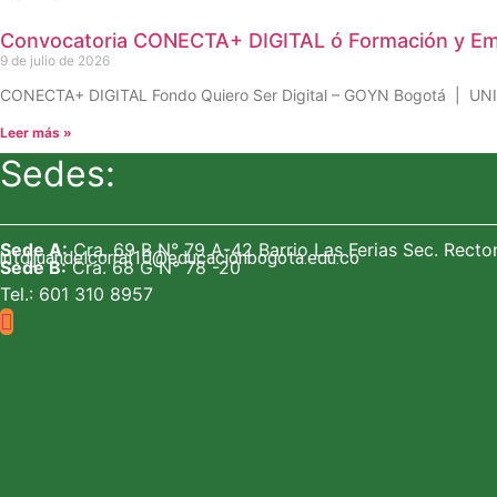
Convocatoria CONECTA+ DIGITAL ó Formación y Emp
9 de julio de 2026
CONECTA+ DIGITAL Fondo Quiero Ser Digital – GOYN Bogotá | UNICAF
Leer más »
Sedes:
Sede A:
Cra. 69 B N° 79 A-42 Barrio Las Ferias Sec. Recto
intdijuandelcorral10@educacionbogota.edu.co
Sede B:
Cra. 68 G N° 78 -20
Tel.: 601 310 8957