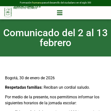
Formación
humana
para el desarrollo del ciudadano en el siglo XXI
JUAN DEL CORRAL I.E.D.
INSTITUTO TÉCNICO
Comunicado del 2 al 13
febrero
Bogotá, 30 de enero de 2026
Respetadas familias:
Reciban un cordial saludo.
Por medio de la presente, nos permitimos informar los
siguientes horarios de la jornada escolar: