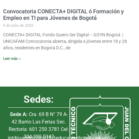
Convocatoria CONECTA+ DIGITAL ó Formación y
Empleo en TI para Jóvenes de Bogotá
9 de julio de 2026
CONECTA+ DIGITAL Fondo Quiero Ser Digital – GOYN Bogotá |
UNICAFAM Convocatoria abierta, dirigida a jóvenes entre 18 y 28
años, residentes en Bogotá D.C., de
Leer más »
Sedes:
Sede A:
Cra. 69 B N° 79 A-
42 Barrio Las Ferias Sec.
Rectoría: 601 250 3781 Cel:
304 399 5347
intdijuandelcorral10@educacionbogota.edu.co