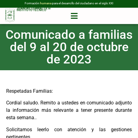
Formación
humana
para el desarrollo del ciudadano en el siglo XXI
JUAN DEL CORRAL I.E.D.
INSTITUTO TÉCNICO
Comunicado a familias
del 9 al 20 de octubre
de 2023
Respetadas Familias:
Cordial saludo. Remito a ustedes en comunicado adjunto
la información más relevante a tener presente durante
esta semana..
Solicitamos leerlo con atención y las gestiones
pertinentes.