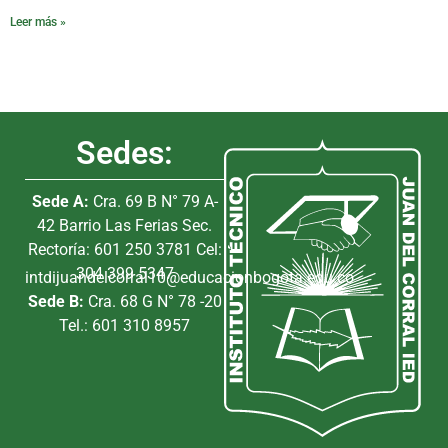
Leer más »
Sedes:
Sede A:
Cra. 69 B N° 79 A-
42 Barrio Las Ferias Sec.
Rectoría: 601 250 3781 Cel:
304 399 5347
intdijuandelcorral10@educacionbogota.edu.co
Sede B:
Cra. 68 G N° 78 -20
Tel.: 601 310 8957