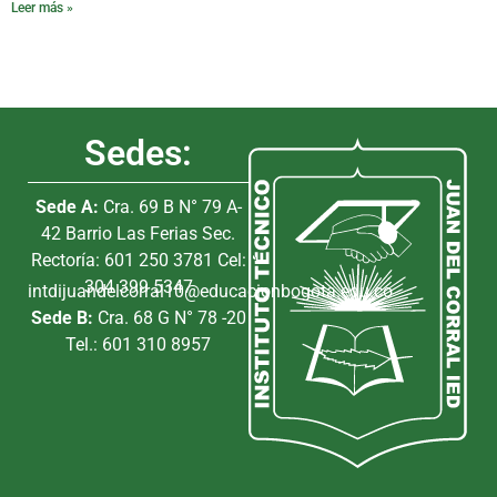
Leer más »
Sedes:
Sede A:
Cra. 69 B N° 79 A-
42 Barrio Las Ferias Sec.
Rectoría: 601 250 3781 Cel:
304 399 5347
intdijuandelcorral10@educacionbogota.edu.co
Sede B:
Cra. 68 G N° 78 -20
Tel.: 601 310 8957