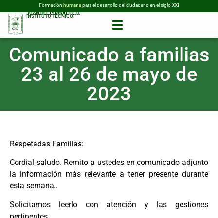
Formación
humana
para el desarrollo del ciudadano en el siglo XXI
JUAN DEL CORRAL I.E.D.
INSTITUTO TÉCNICO
Comunicado a familias
23 al 26 de mayo de
2023
Respetadas Familias:
Cordial saludo. Remito a ustedes en comunicado adjunto
la información más relevante a tener presente durante
esta semana..
Solicitamos leerlo con atención y las gestiones
pertinentes.