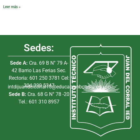
Leer más »
Sedes:
Sede A:
Cra. 69 B N° 79 A-
42 Barrio Las Ferias Sec.
Rectoría: 601 250 3781 Cel:
304 399 5347
intdijuandelcorral10@educacionbogota.edu.co
Sede B:
Cra. 68 G N° 78 -20
Tel.: 601 310 8957