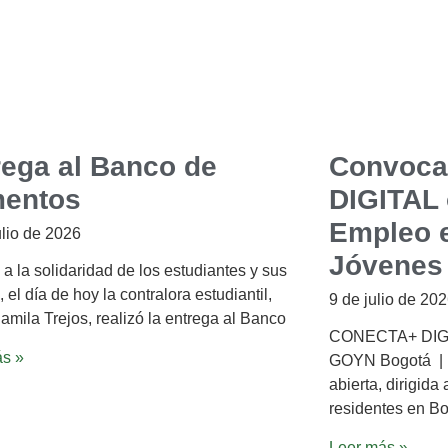
rega al Banco de
Convoca
mentos
DIGITAL 
Empleo e
ulio de 2026
Jóvenes
 a la solidaridad de los estudiantes y sus
, el día de hoy la contralora estudiantil,
9 de julio de 20
amila Trejos, realizó la entrega al Banco
CONECTA+ DIGIT
ás »
GOYN Bogotá |
abierta, dirigida
residentes en Bo
Leer más »