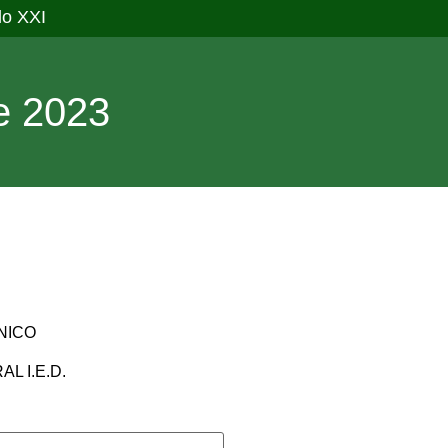
lo XXI
e 2023
NICO
L I.E.D.