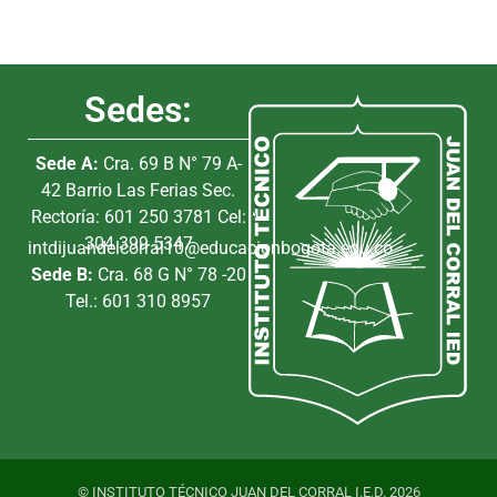
Sedes:
Sede A:
Cra. 69 B N° 79 A-
42 Barrio Las Ferias Sec.
Rectoría: 601 250 3781 Cel:
304 399 5347
intdijuandelcorral10@educacionbogota.edu.co
Sede B:
Cra. 68 G N° 78 -20
Tel.: 601 310 8957
© INSTITUTO TÉCNICO JUAN DEL CORRAL I.E.D. 2026