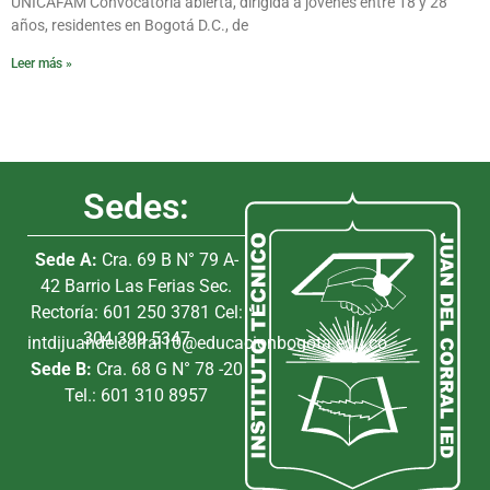
UNICAFAM Convocatoria abierta, dirigida a jóvenes entre 18 y 28
años, residentes en Bogotá D.C., de
Leer más »
Sedes:
Sede A:
Cra. 69 B N° 79 A-
42 Barrio Las Ferias Sec.
Rectoría: 601 250 3781 Cel:
304 399 5347
intdijuandelcorral10@educacionbogota.edu.co
Sede B:
Cra. 68 G N° 78 -20
Tel.: 601 310 8957