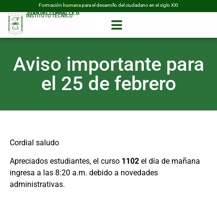
Formación
humana
para el desarrollo del ciudadano en el siglo XXI
JUAN DEL CORRAL I.E.D.
INSTITUTO TÉCNICO
Aviso importante para
el 25 de febrero
Cordial saludo
Apreciados estudiantes, el curso
1102
el día de mañana
ingresa a las 8:20 a.m. debido a novedades
administrativas.