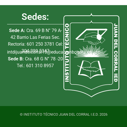
Sedes:
Sede A:
Cra. 69 B N° 79 A-
42 Barrio Las Ferias Sec.
Rectoría: 601 250 3781 Cel:
304 399 5347
intdijuandelcorral10@educacionbogota.edu.co
Sede B:
Cra. 68 G N° 78 -20
Tel.: 601 310 8957
© INSTITUTO TÉCNICO JUAN DEL CORRAL I.E.D. 2026