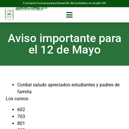
Formación
humana
para el desarrollo del ciudadano en el siglo XXI
JUAN DEL CORRAL I.E.D.
INSTITUTO TÉCNICO
Aviso importante para
el 12 de Mayo
Cordial saludo apreciados estudiantes y padres de
familia
Los cursos:
602
703
801