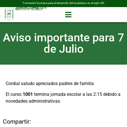
Formación
humana
para el desarrollo del ciudadano en el siglo XXI
JUAN DEL CORRAL I.E.D.
INSTITUTO TÉCNICO
Aviso importante para 7
de Julio
Cordial saludo apreciados padres de familia
El curso
1001
termina jornada escolar a las 2:15 debido a
novedades administrativas.
Compartir: