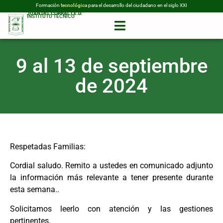
Formación
tecnológica
para el desarrollo del ciudadano en el siglo XXI
JUAN DEL CORRAL I.E.D.
INSTITUTO TÉCNICO
9 al 13 de septiembre
de 2024
Respetadas Familias:
Cordial saludo. Remito a ustedes en comunicado adjunto
la información más relevante a tener presente durante
esta semana..
Solicitamos leerlo con atención y las gestiones
pertinentes.