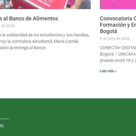
a al Banco de Alimentos
Convocatoria
Formación y E
o de 2026
Bogotá
 la solidaridad de los estudiantes y sus familias,
9 de julio de 2026
 hoy la contralora estudiantil, María Camila
ealizó la entrega al Banco
CONECTA+ DIGITAL 
Bogotá | UNICAFAM 
»
jóvenes entre 18 y 
Leer más »
ec.