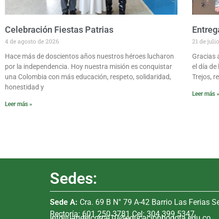
Celebración Fiestas Patrias
Entreg
4 de agosto de 2026
21 de juli
Hace más de doscientos años nuestros héroes lucharon
Gracias a
por la independencia. Hoy nuestra misión es conquistar
el día de
una Colombia con más educación, respeto, solidaridad,
Trejos, r
honestidad y
Leer más 
Leer más »
Sedes:
Sede A:
Cra. 69 B N° 79 A-42 Barrio Las Ferias S
Rectoría: 601 250 3781 Cel: 304 399 5347
intdijuandelcorral10@educacionbogota.edu.co