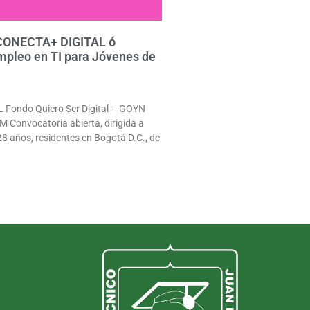
 CONECTA+ DIGITAL ó
mpleo en TI para Jóvenes de
Fondo Quiero Ser Digital – GOYN
Convocatoria abierta, dirigida a
28 años, residentes en Bogotá D.C., de