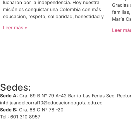
lucharon por la independencia. Hoy nuestra
Gracias 
misión es conquistar una Colombia con más
familias,
educación, respeto, solidaridad, honestidad y
María Ca
Leer más »
Leer má
Sedes:
Sede A:
Cra. 69 B N° 79 A-42 Barrio Las Ferias Sec. Recto
intdijuandelcorral10@educacionbogota.edu.co
Sede B:
Cra. 68 G N° 78 -20
Tel.: 601 310 8957