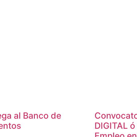
ega al Banco de
Convocat
entos
DIGITAL ó
Empleo en