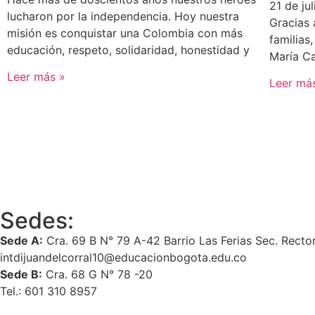
21 de ju
lucharon por la independencia. Hoy nuestra
Gracias 
misión es conquistar una Colombia con más
familias,
educación, respeto, solidaridad, honestidad y
María Ca
Leer más »
Leer má
Sedes:
Sede A:
Cra. 69 B N° 79 A-42 Barrio Las Ferias Sec. Recto
intdijuandelcorral10@educacionbogota.edu.co
Sede B:
Cra. 68 G N° 78 -20
Tel.: 601 310 8957