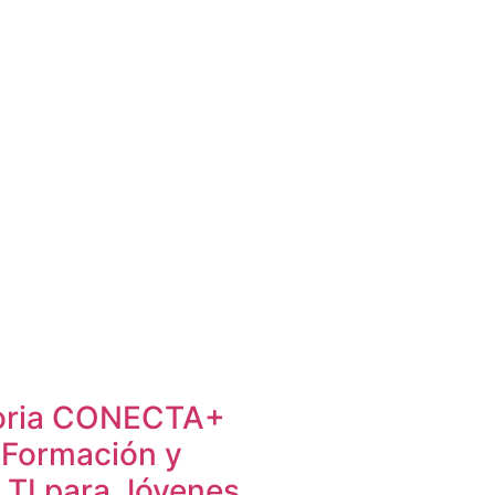
oria CONECTA+
 Formación y
 TI para Jóvenes