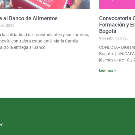
a al Banco de Alimentos
Convocatoria
Formación y E
o de 2026
Bogotá
 la solidaridad de los estudiantes y sus familias,
9 de julio de 2026
 hoy la contralora estudiantil, María Camila
ealizó la entrega al Banco
CONECTA+ DIGITAL 
Bogotá | UNICAFAM 
»
jóvenes entre 18 y 
Leer más »
ec.