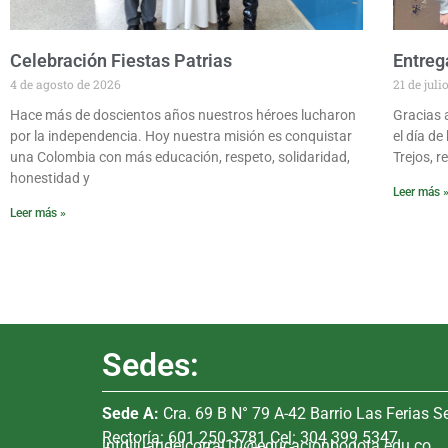
Celebración Fiestas Patrias
Entreg
4 de agosto de 2026
21 de juli
Hace más de doscientos años nuestros héroes lucharon
Gracias a
por la independencia. Hoy nuestra misión es conquistar
el día de
una Colombia con más educación, respeto, solidaridad,
Trejos, r
honestidad y
Leer más 
Leer más »
Sedes:
Sede A:
Cra. 69 B N° 79 A-42 Barrio Las Ferias S
Rectoría: 601 250 3781 Cel: 304 399 5347
intdijuandelcorral10@educacionbogota.edu.co