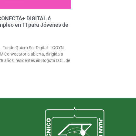
 CONECTA+ DIGITAL ó
mpleo en TI para Jóvenes de
Fondo Quiero Ser Digital – GOYN
Convocatoria abierta, dirigida a
28 años, residentes en Bogotá D.C., de