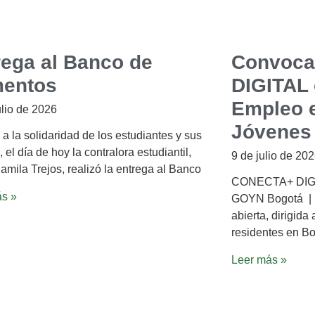
rega al Banco de
Convoca
mentos
DIGITAL 
Empleo e
ulio de 2026
Jóvenes
 a la solidaridad de los estudiantes y sus
, el día de hoy la contralora estudiantil,
9 de julio de 20
amila Trejos, realizó la entrega al Banco
CONECTA+ DIGIT
ás »
GOYN Bogotá |
abierta, dirigida
residentes en Bo
Leer más »