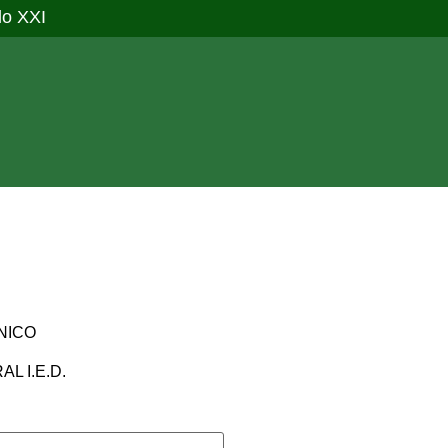
lo XXI
NICO
L I.E.D.