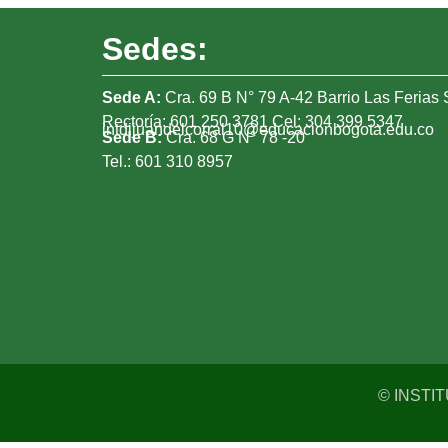
Sedes:
Sede A:
Cra. 69 B N° 79 A-42 Barrio Las Ferias 
Rectoría: 601 250 3781 Cel: 304 399 5347
intdijuandelcorral10@educacionbogota.edu.co
Sede B:
Cra. 68 G N° 78 -20
Tel.: 601 310 8957
© INSTI