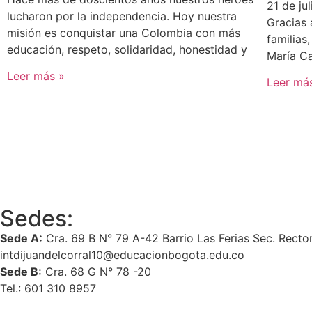
21 de ju
lucharon por la independencia. Hoy nuestra
Gracias 
misión es conquistar una Colombia con más
familias,
educación, respeto, solidaridad, honestidad y
María Ca
Leer más »
Leer má
Sedes:
Sede A:
Cra. 69 B N° 79 A-42 Barrio Las Ferias Sec. Recto
intdijuandelcorral10@educacionbogota.edu.co
Sede B:
Cra. 68 G N° 78 -20
Tel.: 601 310 8957