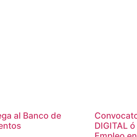
ega al Banco de
Convocat
entos
DIGITAL ó
Empleo en