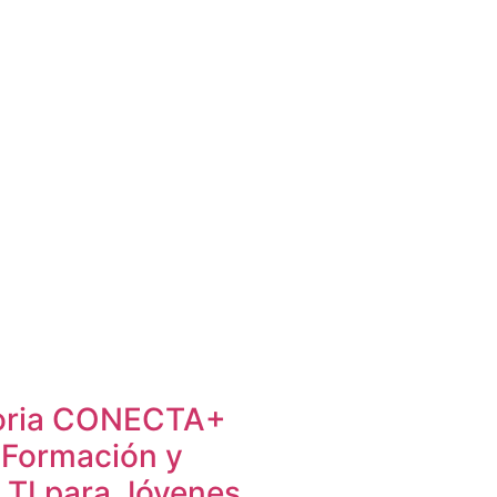
oria CONECTA+
 Formación y
 TI para Jóvenes