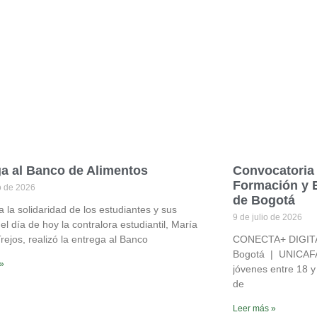
a al Banco de Alimentos
Convocatori
Formación y 
io de 2026
de Bogotá
a la solidaridad de los estudiantes y sus
9 de julio de 2026
 el día de hoy la contralora estudiantil, María
rejos, realizó la entrega al Banco
CONECTA+ DIGITAL
Bogotá | UNICAFAM
 »
jóvenes entre 18 y
de
Leer más »