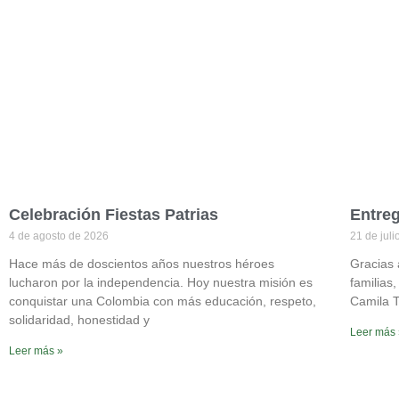
Celebración Fiestas Patrias
Entreg
4 de agosto de 2026
21 de jul
Hace más de doscientos años nuestros héroes
Gracias 
lucharon por la independencia. Hoy nuestra misión es
familias,
conquistar una Colombia con más educación, respeto,
Camila T
solidaridad, honestidad y
Leer más
Leer más »