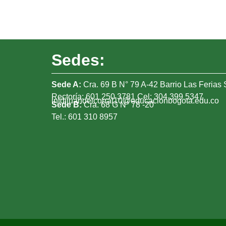
Sedes:
Sede A:
Cra. 69 B N° 79 A-42 Barrio Las Ferias 
Rectoría: 601 250 3781 Cel: 304 399 5347
intdijuandelcorral10@educacionbogota.edu.co
Sede B:
Cra. 68 G N° 78 -20
Tel.: 601 310 8957