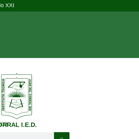
lo XXI
RRAL I.E.D.
ICO