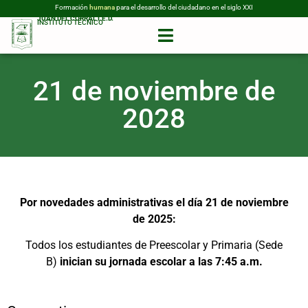
Formación
humana
para el desarrollo del ciudadano en el siglo XXI
JUAN DEL CORRAL I.E.D.
INSTITUTO TÉCNICO
21 de noviembre de
2028
Por novedades administrativas el día 21 de noviembre
de 2025:
Todos los estudiantes de Preescolar y Primaria (Sede
B)
inician su jornada escolar
a las 7:45 a.m.