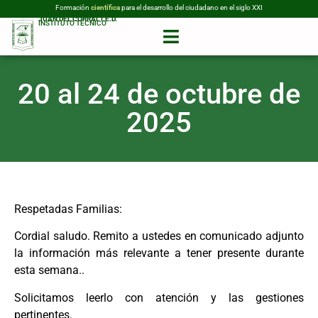
tecnológica
Formación
para el desarrollo del ciudadano en el siglo XXI
científica
JUAN DEL CORRAL I.E.D.
INSTITUTO TÉCNICO
20 al 24 de octubre de
2025
Respetadas Familias:
Cordial saludo. Remito a ustedes en comunicado adjunto
la información más relevante a tener presente durante
esta semana..
Solicitamos leerlo con atención y las gestiones
pertinentes.