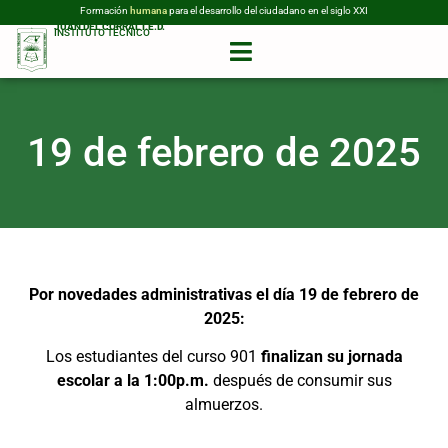
Formación
humana
para el desarrollo del ciudadano en el siglo XXI
JUAN DEL CORRAL I.E.D.
INSTITUTO TÉCNICO
19 de febrero de 2025
Por novedades administrativas el día 19 de febrero de
2025:
Los estudiantes del curso 901
finalizan su jornada
escolar a la 1:00p.m.
después de consumir sus
almuerzos.