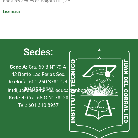
años, residentes en Bogotá D.C., de
Leer más »
Sedes:
Sede A:
Cra. 69 B N° 79 A-
42 Barrio Las Ferias Sec.
Rectoría: 601 250 3781 Cel:
304 399 5347
intdijuandelcorral10@educacionbogota.edu.co
Sede B:
Cra. 68 G N° 78 -20
Tel.: 601 310 8957