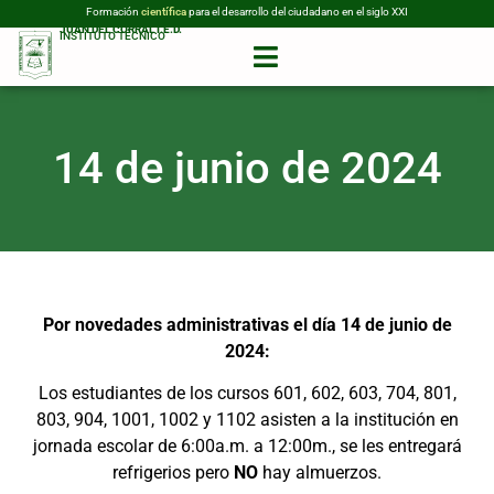
Formación
científica
para el desarrollo del ciudadano en el siglo XXI
JUAN DEL CORRAL I.E.D.
INSTITUTO TÉCNICO
14 de junio de 2024
Por novedades administrativas el día 14 de junio de
2024:
Los estudiantes de los cursos 601, 602, 603, 704, 801,
803, 904, 1001, 1002 y 1102 asisten a la institución en
jor
nada escolar de 6:00a.m. a 12:00m., se les entregará
refrigerios pero
NO
hay
almuerzos.