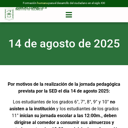
Formación
humana
para el desarrollo del ciudadano en el siglo XXI
JUAN DEL CORRAL I.E.D.
INSTITUTO TÉCNICO
14 de agosto de 2025
Por motivos de la realización de la jornada pedagógica
prevista por la SED el día 14 de agosto 2025:
Los estudiantes de los grados 6°, 7°, 8°, 9° y 10°
no
asisten a la institución
y los estudiantes de los grados
11°
inician su jornada escolar a las 12:00m.
, deben
dirigirse al comedor a consumir sus almuerzos y