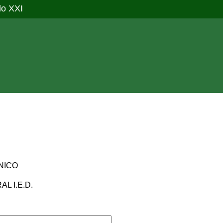
lo XXI
NICO
L I.E.D.