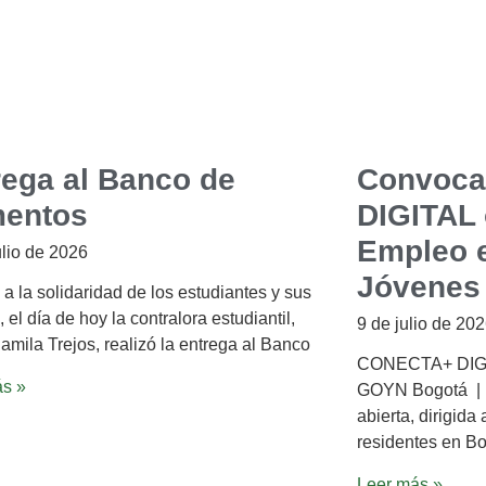
rega al Banco de
Convoca
mentos
DIGITAL 
Empleo e
ulio de 2026
Jóvenes
 a la solidaridad de los estudiantes y sus
, el día de hoy la contralora estudiantil,
9 de julio de 20
amila Trejos, realizó la entrega al Banco
CONECTA+ DIGIT
ás »
GOYN Bogotá |
abierta, dirigida
residentes en Bo
Leer más »