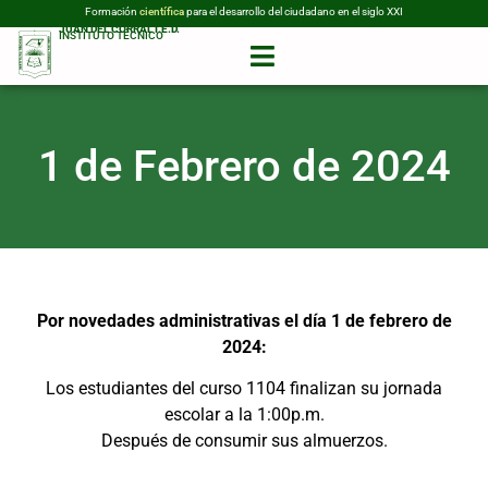
tecnológica
Formación
para el desarrollo del ciudadano en el siglo XXI
científica
JUAN DEL CORRAL I.E.D.
INSTITUTO TÉCNICO
1 de Febrero de 2024
Por novedades administrativas el día 1 de febrero de
2024:
Los estudiantes del curso 1104 finalizan su jornada
escolar a la 1:00p.m.
Después de consumir sus almuerzos.